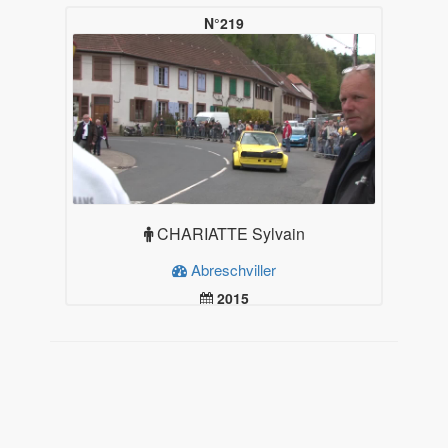
N°219
CHARIATTE Sylvain
Abreschviller
2015
19.99
Plus d'infos