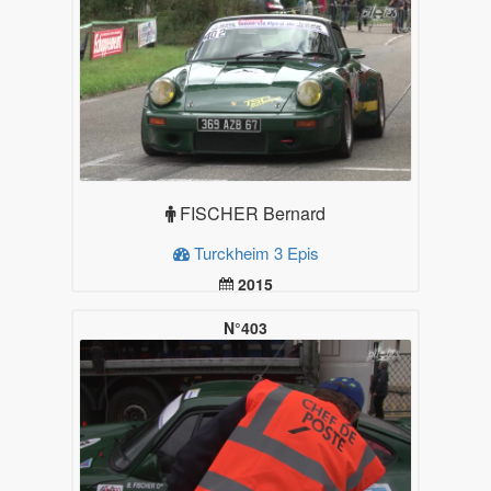
FISCHER Bernard
Turckheim 3 Epis
2015
19.99
Plus d'infos
N°403