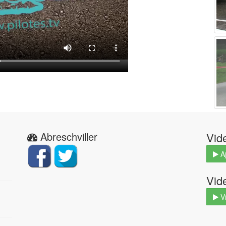
Abreschviller
Vid
Aj
Vid
V