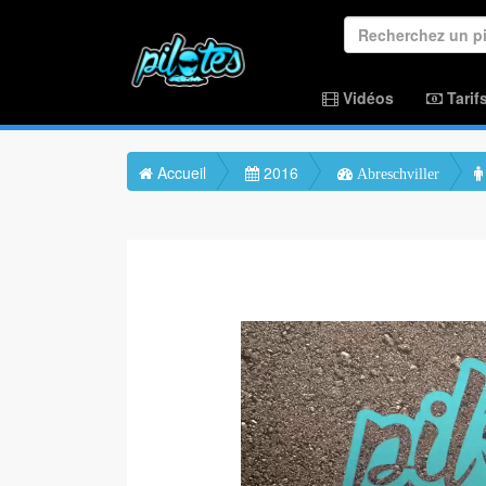
Vidéos
Tarif
Accueil
2016
Abreschviller