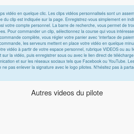
ips vidéo en quelque clic. Les clips vidéos personnalisés sont un asse
e du clip est indiquée sur la page. Enregistrez-vous simplement en ind
nsi votre compte personnel. La barre de recherche, vous permet de tro
chées. Pour commander un clip, sélectionnez la course qui vous intéress
e commande complète, vous régler votre panier avec 'interface de paiem
 commande, les serveurs mettent en place votre vidéo en quelque minu
tre vidéo à partir de votre espace personnel, rubrique VIDEOS ou au lie
t sur la vidéo, puis enregistrer sous ou avec le lien direct de téléchar
munication et sur les réseaux sociaux tels que Facebook ou YouTube. Les
e ne pas enlever la signature avec le logo pilotes. N'hésitez pas à parta
Autres videos du pilote