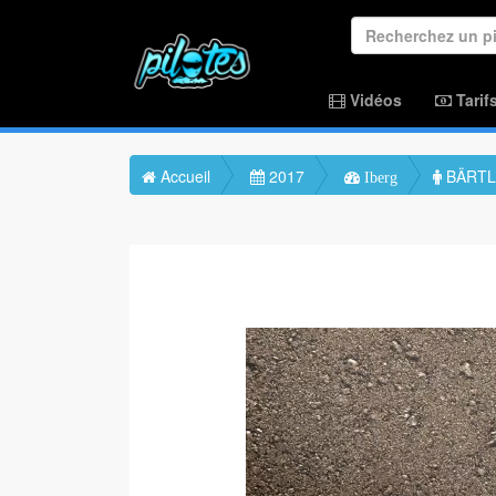
Vidéos
Tarif
Accueil
2017
BÄRTL 
Iberg