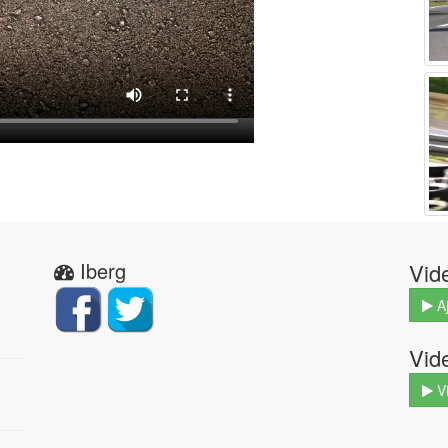
Iberg
Vid
Aj
Vid
V