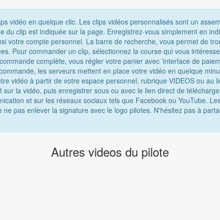
ips vidéo en quelque clic. Les clips vidéos personnalisés sont un asse
e du clip est indiquée sur la page. Enregistrez-vous simplement en ind
nsi votre compte personnel. La barre de recherche, vous permet de tro
chées. Pour commander un clip, sélectionnez la course qui vous intéress
e commande complète, vous régler votre panier avec 'interface de paiem
 commande, les serveurs mettent en place votre vidéo en quelque minu
tre vidéo à partir de votre espace personnel, rubrique VIDEOS ou au lie
t sur la vidéo, puis enregistrer sous ou avec le lien direct de téléchar
munication et sur les réseaux sociaux tels que Facebook ou YouTube. Les
e ne pas enlever la signature avec le logo pilotes. N'hésitez pas à parta
Autres videos du pilote