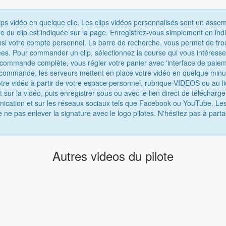
ips vidéo en quelque clic. Les clips vidéos personnalisés sont un asse
e du clip est indiquée sur la page. Enregistrez-vous simplement en ind
nsi votre compte personnel. La barre de recherche, vous permet de tro
chées. Pour commander un clip, sélectionnez la course qui vous intéress
e commande complète, vous régler votre panier avec 'interface de paiem
 commande, les serveurs mettent en place votre vidéo en quelque minu
tre vidéo à partir de votre espace personnel, rubrique VIDEOS ou au lie
t sur la vidéo, puis enregistrer sous ou avec le lien direct de téléchar
munication et sur les réseaux sociaux tels que Facebook ou YouTube. Les
e ne pas enlever la signature avec le logo pilotes. N'hésitez pas à parta
Autres videos du pilote