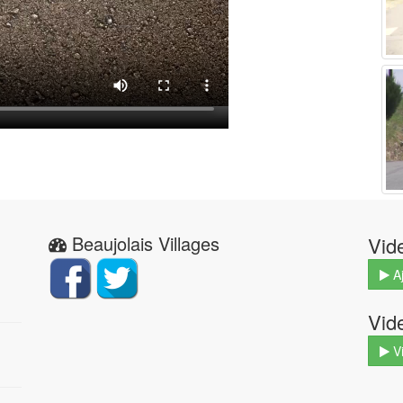
Beaujolais Villages
Vid
Aj
Vid
V