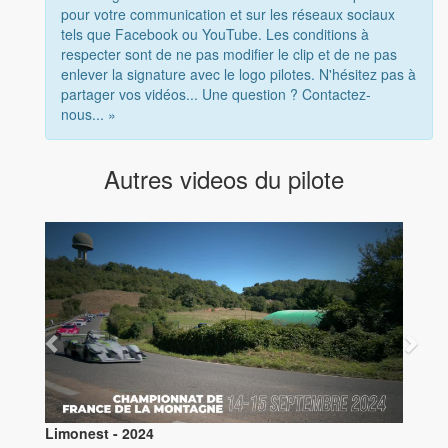
pour votre communication et sur les réseaux sociaux
tels que Facebook ou YouTube. Les conditions à
respecter sont de ne pas modifier le clip et de ne pas
enlever la signature avec le logo pilotes. N'hésitez pas à
partager vos vidéos... Une question ? Contactez-
nous... »
Autres videos du pilote
Limonest - 2024
Az