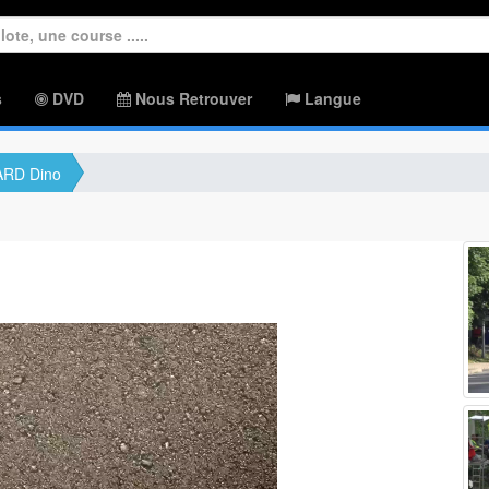
s
DVD
Nous Retrouver
Langue
RD Dino