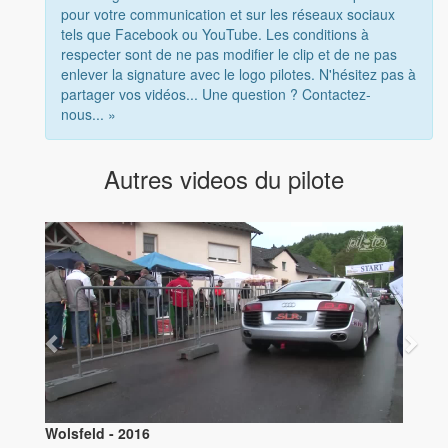
pour votre communication et sur les réseaux sociaux
tels que Facebook ou YouTube. Les conditions à
respecter sont de ne pas modifier le clip et de ne pas
enlever la signature avec le logo pilotes. N'hésitez pas à
partager vos vidéos... Une question ? Contactez-
nous... »
Autres videos du pilote
Wolsfeld - 2016
Wolsfel