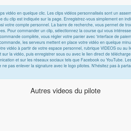
ips vidéo en quelque clic. Les clips vidéos personnalisés sont un asse
e du clip est indiquée sur la page. Enregistrez-vous simplement en ind
nsi votre compte personnel. La barre de recherche, vous permet de tro
chées. Pour commander un clip, sélectionnez la course qui vous intéress
e commande complète, vous régler votre panier avec 'interface de paiem
 commande, les serveurs mettent en place votre vidéo en quelque minu
tre vidéo à partir de votre espace personnel, rubrique VIDEOS ou au lie
t sur la vidéo, puis enregistrer sous ou avec le lien direct de téléchar
munication et sur les réseaux sociaux tels que Facebook ou YouTube. Les
e ne pas enlever la signature avec le logo pilotes. N'hésitez pas à parta
Autres videos du pilote