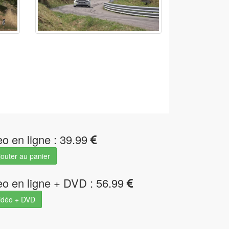
eo en ligne : 39.99
outer au panier
eo en ligne + DVD : 56.99
idéo + DVD