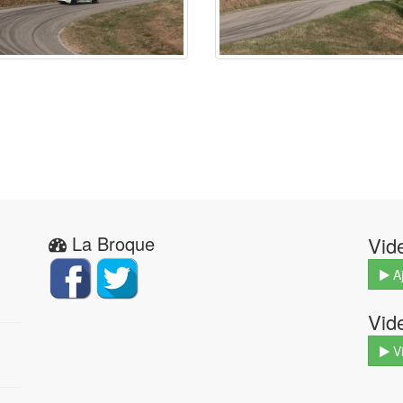
La Broque
Vid
Aj
Vid
V