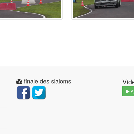
finale des slaloms
Vid
Aj