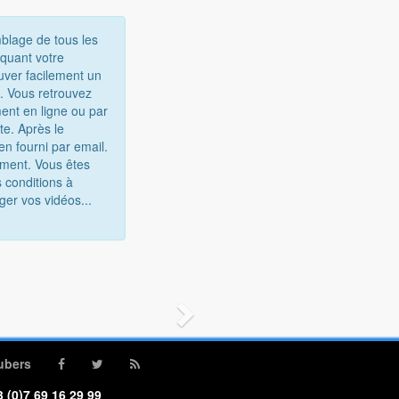
mblage de tous les
iquant votre
uver facilement un
e. Vous retrouvez
ent en ligne ou par
te. Après le
n fourni par email.
gement. Vous êtes
 conditions à
ger vos vidéos...
ubers
 (0)7 69 16 29 99