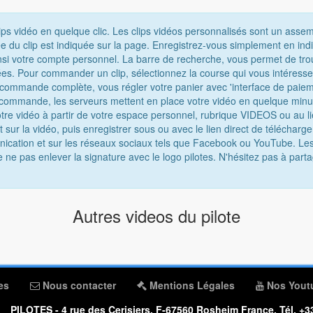
ips vidéo en quelque clic. Les clips vidéos personnalisés sont un asse
e du clip est indiquée sur la page. Enregistrez-vous simplement en ind
nsi votre compte personnel. La barre de recherche, vous permet de tro
chées. Pour commander un clip, sélectionnez la course qui vous intéress
e commande complète, vous régler votre panier avec 'interface de paiem
 commande, les serveurs mettent en place votre vidéo en quelque minu
tre vidéo à partir de votre espace personnel, rubrique VIDEOS ou au lie
t sur la vidéo, puis enregistrer sous ou avec le lien direct de téléchar
munication et sur les réseaux sociaux tels que Facebook ou YouTube. Les
e ne pas enlever la signature avec le logo pilotes. N'hésitez pas à parta
Autres videos du pilote
es
Nous contacter
Mentions Légales
Nos Yout
PILOTES - 4 rue des Cerisiers, F-67560 Rosheim France, Tél. +33