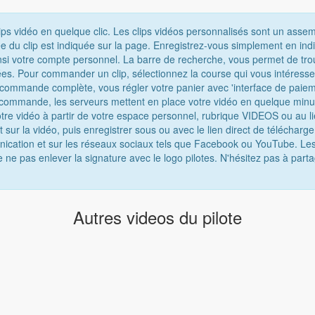
ips vidéo en quelque clic. Les clips vidéos personnalisés sont un asse
e du clip est indiquée sur la page. Enregistrez-vous simplement en ind
nsi votre compte personnel. La barre de recherche, vous permet de tro
chées. Pour commander un clip, sélectionnez la course qui vous intéress
e commande complète, vous régler votre panier avec 'interface de paiem
 commande, les serveurs mettent en place votre vidéo en quelque minu
tre vidéo à partir de votre espace personnel, rubrique VIDEOS ou au lie
t sur la vidéo, puis enregistrer sous ou avec le lien direct de téléchar
munication et sur les réseaux sociaux tels que Facebook ou YouTube. Les
e ne pas enlever la signature avec le logo pilotes. N'hésitez pas à parta
Autres videos du pilote