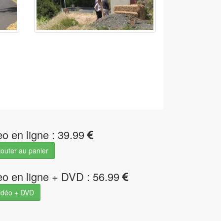
eo en ligne : 39.99
outer au panier
eo en ligne + DVD : 56.99
idéo + DVD