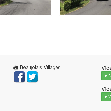
Beaujolais Villages
Vid
Aj
Vid
V