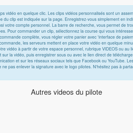
ips vidéo en quelque clic. Les clips vidéos personnalisés sont un asse
e du clip est indiquée sur la page. Enregistrez-vous simplement en ind
nsi votre compte personnel. La barre de recherche, vous permet de tro
chées. Pour commander un clip, sélectionnez la course qui vous intéress
e commande complète, vous régler votre panier avec 'interface de paiem
 commande, les serveurs mettent en place votre vidéo en quelque minu
tre vidéo à partir de votre espace personnel, rubrique VIDEOS ou au lie
t sur la vidéo, puis enregistrer sous ou avec le lien direct de téléchar
munication et sur les réseaux sociaux tels que Facebook ou YouTube. Les
e ne pas enlever la signature avec le logo pilotes. N'hésitez pas à parta
Autres videos du pilote