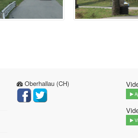
Oberhallau (CH)
Vid
Aj
Vid
V