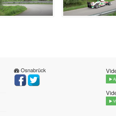
Osnabrück
Vid
Aj
Vid
V