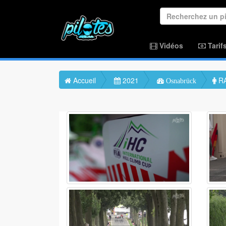
Vidéos
Tarif
Accueil
2021
RA
Osnabrück