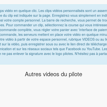
ips vidéo en quelque clic. Les clips vidéos personnalisés sont un asse
e du clip est indiquée sur la page. Enregistrez-vous simplement en ind
nsi votre compte personnel. La barre de recherche, vous permet de tro
chées. Pour commander un clip, sélectionnez la course qui vous intéress
e commande complète, vous régler votre panier avec 'interface de paiem
 commande, les serveurs mettent en place votre vidéo en quelque minu
tre vidéo à partir de votre espace personnel, rubrique VIDEOS ou au lie
t sur la vidéo, puis enregistrer sous ou avec le lien direct de téléchar
munication et sur les réseaux sociaux tels que Facebook ou YouTube. Les
e ne pas enlever la signature avec le logo pilotes. N'hésitez pas à parta
Autres videos du pilote