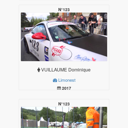
29.99
Plus d'infos
N°123
VUILLAUME Dominique
Limonest
2017
19.99
Plus d'infos
N°123