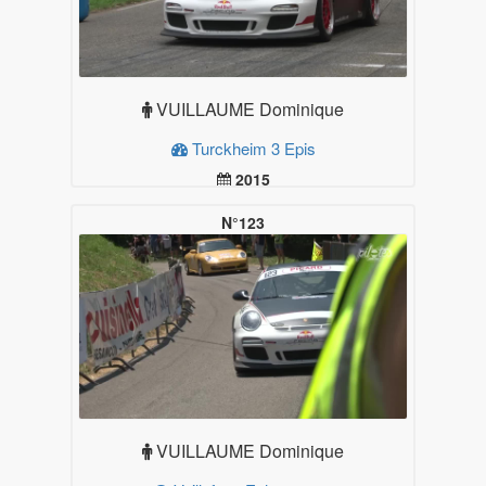
VUILLAUME Dominique
Turckheim 3 Epis
2015
19.99
Plus d'infos
N°123
VUILLAUME Dominique