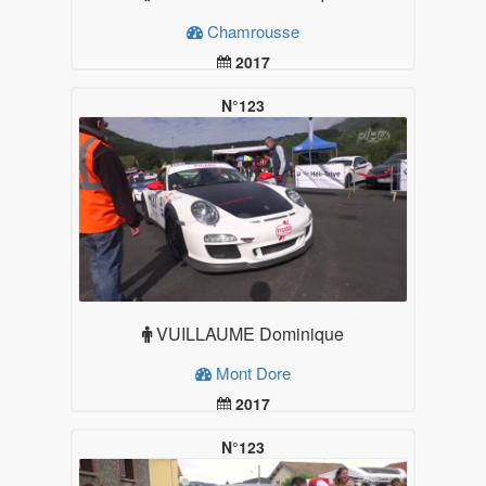
Chamrousse
2017
19.99
Plus d'infos
N°123
VUILLAUME Dominique
Mont Dore
2017
19.99
Plus d'infos
N°123