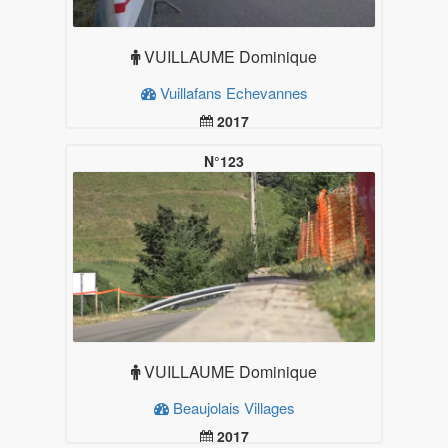
VUILLAUME Dominique
Vuillafans Echevannes
2017
19.99
Plus d'infos
N°123
VUILLAUME Dominique
Beaujolais Villages
2017