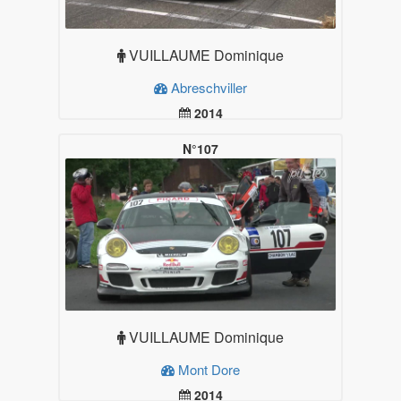
VUILLAUME Dominique
Abreschviller
2014
29.99
Plus d'infos
N°107
VUILLAUME Dominique
Mont Dore
2014