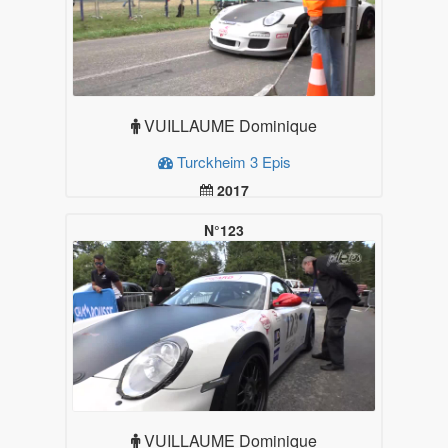
VUILLAUME Dominique
Turckheim 3 Epis
2017
19.99
Plus d'infos
N°123
VUILLAUME Dominique