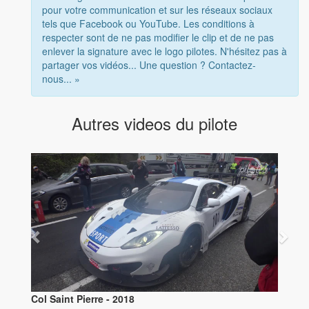
pour votre communication et sur les réseaux sociaux
tels que Facebook ou YouTube. Les conditions à
respecter sont de ne pas modifier le clip et de ne pas
enlever la signature avec le logo pilotes. N'hésitez pas à
partager vos vidéos... Une question ? Contactez-
nous... »
Autres videos du pilote
int Pierre - 2018
Col Saint Pierre