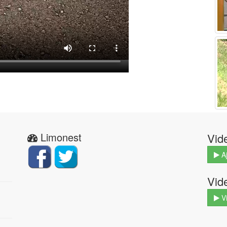
Limonest
Vid
Aj
Vid
V