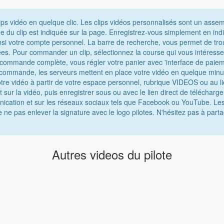
ips vidéo en quelque clic. Les clips vidéos personnalisés sont un asse
e du clip est indiquée sur la page. Enregistrez-vous simplement en ind
nsi votre compte personnel. La barre de recherche, vous permet de tro
chées. Pour commander un clip, sélectionnez la course qui vous intéress
e commande complète, vous régler votre panier avec 'interface de paiem
 commande, les serveurs mettent en place votre vidéo en quelque minu
tre vidéo à partir de votre espace personnel, rubrique VIDEOS ou au lie
t sur la vidéo, puis enregistrer sous ou avec le lien direct de téléchar
munication et sur les réseaux sociaux tels que Facebook ou YouTube. Les
e ne pas enlever la signature avec le logo pilotes. N'hésitez pas à parta
Autres videos du pilote